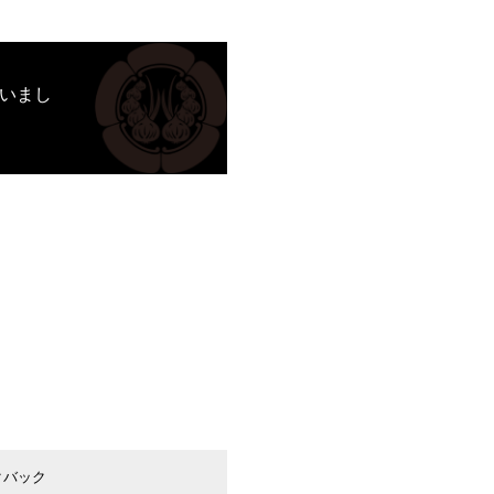
行いまし
クバック