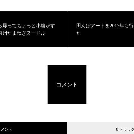
ら帰ってちょっと小腹がす
田んぼアートを2017年も
泉州たまねぎヌードル
た
コメント
コメント
0 トラッ