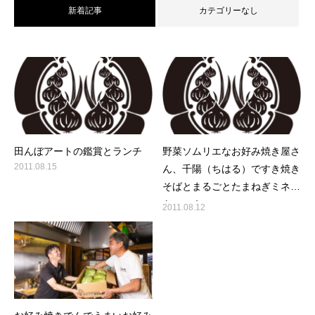
新着記事
カテゴリーなし
田んぼアートの鑑賞とランチ
野菜ソムリエなお好み焼き屋さ
2011.08.15
ん、千陽（ちはる）ですき焼き
そばとまるごとたまねぎミネス
トローネ
2011.08.12