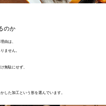
るのか
る理由は、
ありません。
だけ無駄にせず、
。
活かした加工という形を選んでいます。