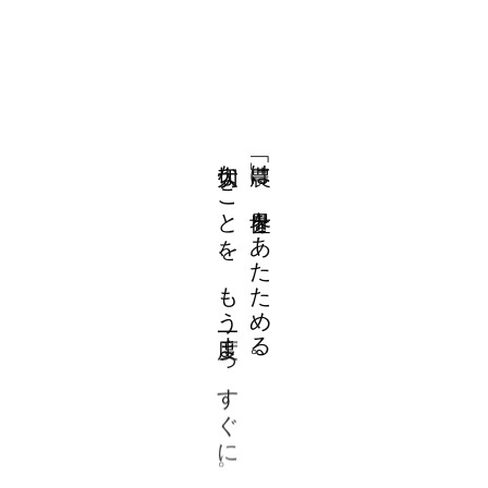
な
は
こ
、
を
と
あ
を
た
、
も
た
う
め
ま
る
っ
。
す
ぐ
に
。