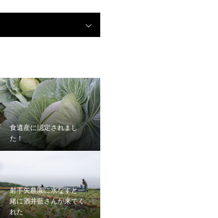
食遺産に認定されまし
た！
射手矢農園に水なすと一
緒に酒井藍さんが来てく
れた