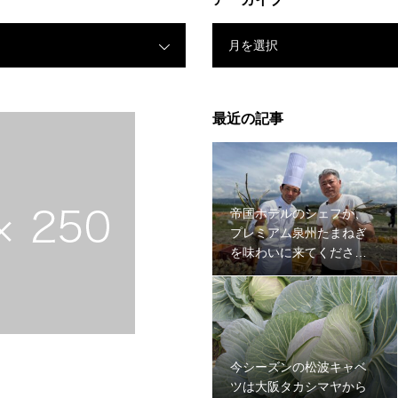
月を選択
最近の記事
帝国ホテルのシェフが、
プレミアム泉州たまねぎ
を味わいに来てください
ました。
今シーズンの松波キャベ
ツは大阪タカシマヤから