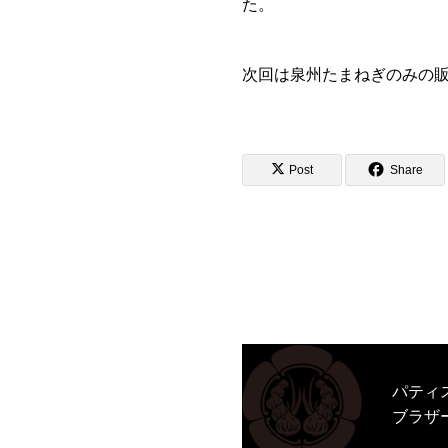
た。
次回は泉州たまねぎのみの
Post
Share
パティ
ブラザ
きたよ