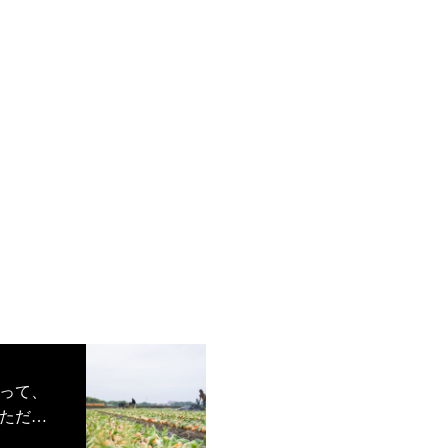
って、
ただき