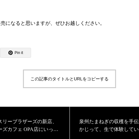
販売になると思いますが、ぜひお越しください。
Pin it
この記事のタイトルとURLをコピーする
スリーブラザーズの新店、
泉州たまねぎの収穫を手伝
ーズカフェ OPA店にいって
かじって、生で体験してい
ました