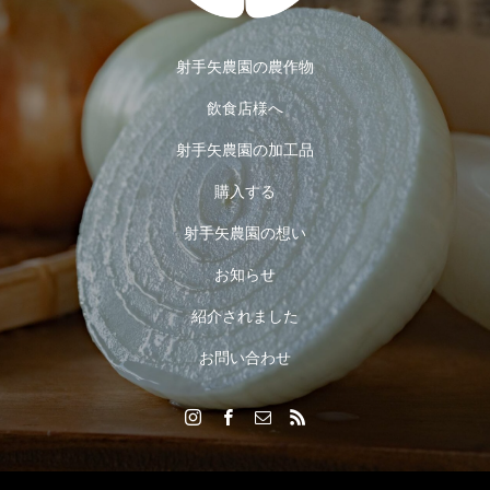
射手矢農園の農作物
飲食店様へ
射手矢農園の加工品
購入する
射手矢農園の想い
お知らせ
紹介されました
お問い合わせ