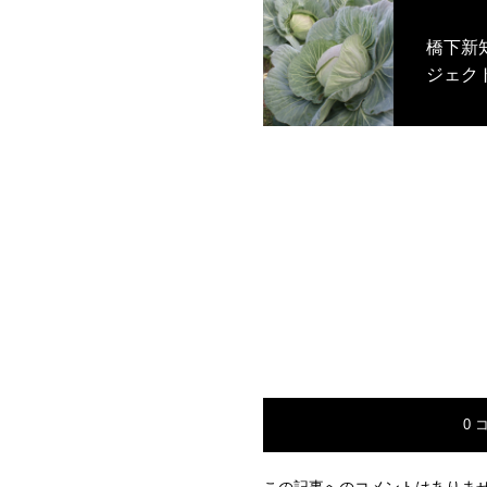
橋下新
ジェク
0 