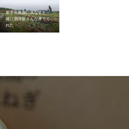
射手矢農園に水なすと一
緒に酒井藍さんが来てく
れた