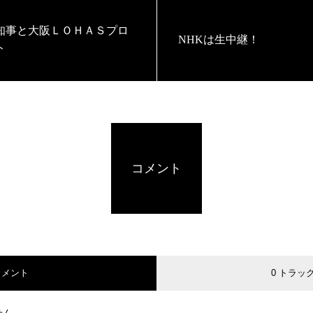
知事と大阪ＬＯＨＡＳプロ
NHKは生中継！
ト
コメント
コメント
0 トラッ