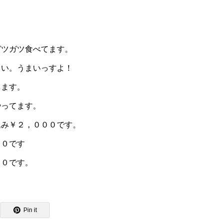
。
ガツガツ食べてます。
さい。うまいっすよ！
ります。
やってます。
込み￥２，０００です。
００です
００です。
Pin it